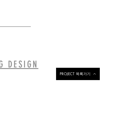
G DESIGN
PROJECT 목록가기
충남혁신도시지방자치단체조합 CI 제작
충
남
혁
신
도
시
지